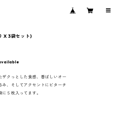
 X 3袋セット)
available
たザクっとした食感、香ばしいオー
るみ、そしてアクセントにビターチ
袋に５枚入ってます。